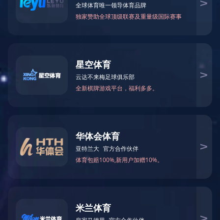
毫米波人体安检仪
开云线上官网-官网入口
车辆出入检查管理系统
爆炸物毒品探测设备
危险液体探测设备
金属探测设备
智能管控系统
人员识别管理系统
热成像红外测温系统
警用特种装备
教育教学专用设备