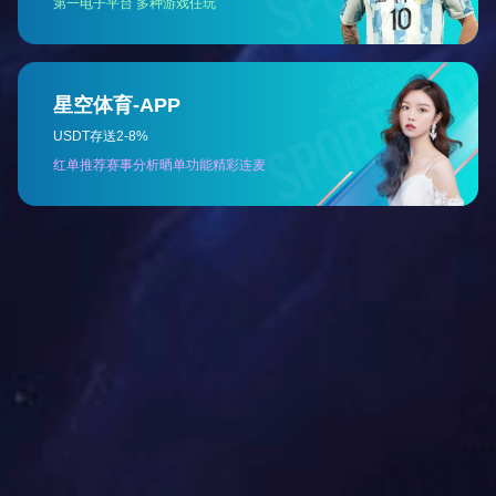
6、检查结果自动存储，随时查阅；
7、采用 Windows 7 操作系统软件，系统运行稳定；
8、检查结果可备份至 U 盘等介质，便于长期保存；
9、设备运行及检测情况信息及数据可与监控指挥中心联
网；