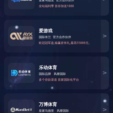
和创HC-MDS-X1微震生命探测仪（无线），是开云线上官网-
官网入口 研发的一款无线式微震生命探测仪，这款微震生命
探测仪，摆脱了传感器线缆的束缚，可以做到更便捷的检测来
往车辆。
服务热线：
400-168-6661
立即咨询