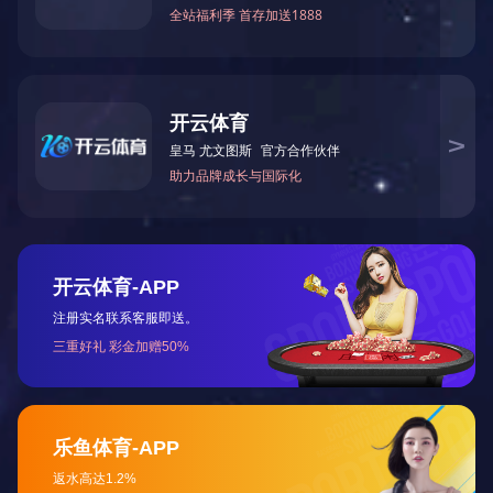
产品介绍
PRODUCT INTRODUCTION
和创HC-MDS-X1微震生命探测仪（无线），是开云线上
官网-官网入口 研发的一款无线式微震生命探测仪，这款
微 震生命探测仪，摆脱了传感器线缆的束缚，可以做到
更便捷的检测来往车辆。主要使用在监狱、看守所、戒
毒所、海关 等地，来往车辆的检查。