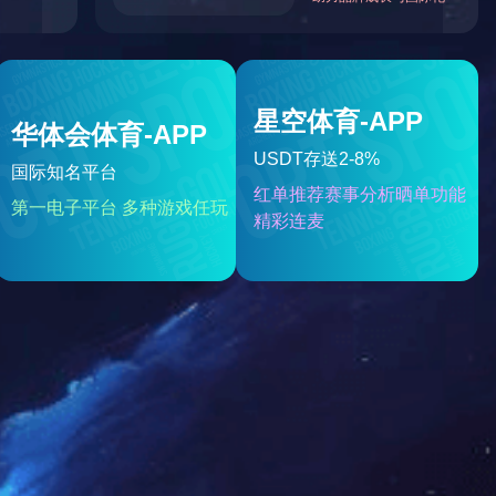
么值得关注的地方？
，犯罪分子和恐怖分子也使用最新技能出产新的武器、爆炸物
。安检门在整个安全查看过程中起着非常重要的效果。
了解详情
探测安检门合适？
检设备之一，被广泛应用。买一个金属探测安检门合适多少钱？
了解详情
400-
168-
6661
检门后还要站安检台吗？
扫
但在一些安检处，通过x光机和安检门检查后，他们不得不站在桌