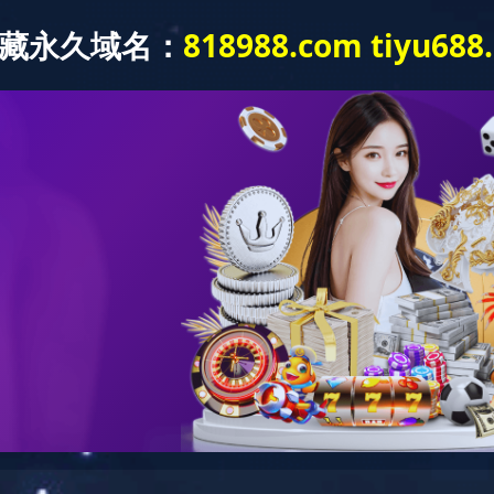
发创新
企业
联系电话
案定制服务商
产品中心
公司案例
新闻动态
开