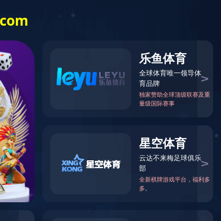
丨
中文版
ENGLISH
18688994455
：
关注微信公众号
云线上官网-官网入口