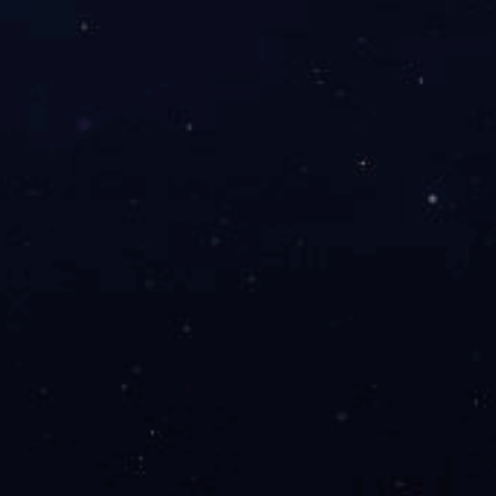
微信扫码 关注我们
微信扫码 关注我们