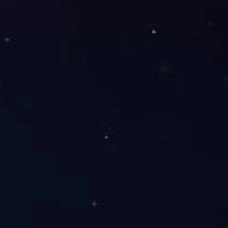
同时，随着科技的进步和应用的不断深入，我们也期待
多的便利和安全。
正在更新中...
公司地址：
深圳市龙岗区横岗街道大运AI小镇A04栋5楼