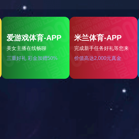
安检机确实会产生辐射，但这种辐射属于低能量X射线，
会对人体健康造成直接危害。此外，X光安检机的设计和
围内。