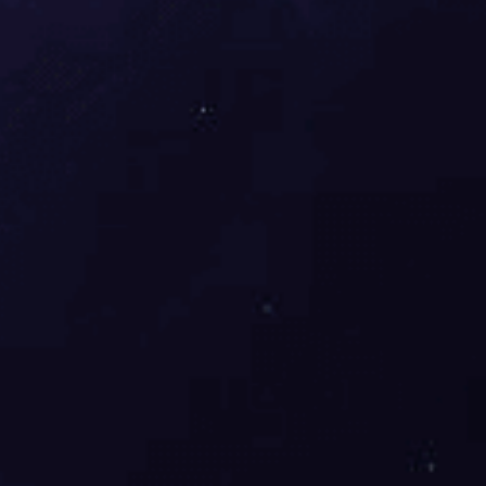
，不会对人体健康造成直接危害。在使用过程中，我