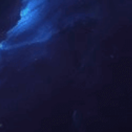
扫
186889
一
扫
关
行安全检查，不会直接照射到人体。同时，X光安检
注
保在使用过程中不会对人员造成辐射伤害。
微
信
程中的安全。例如，在安检过程中应该保持一定距
公
别注意保护，避免不必要的辐射暴露。
众
号