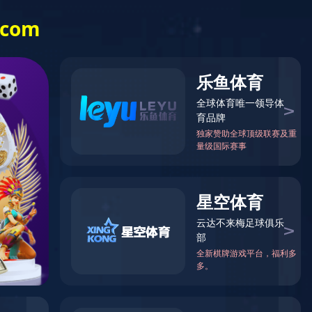
丨
中文版
ENGLISH
18688994455
：
关注微信公众号
云线上官网-官网入口