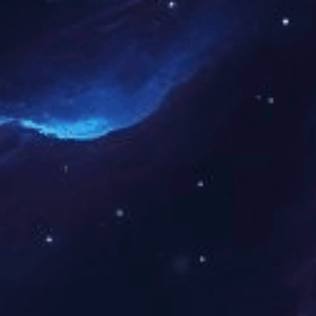
综上所述，