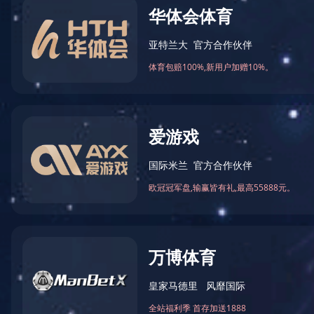
热搜关键词：
微震生命探测仪
毫米波人体安检仪
智能管控系统
>
>
您的位置：
主页
新闻动态
x光安检机有辐射吗？
和创资讯中心
公司新闻
+
行业新闻
+
x光安检机