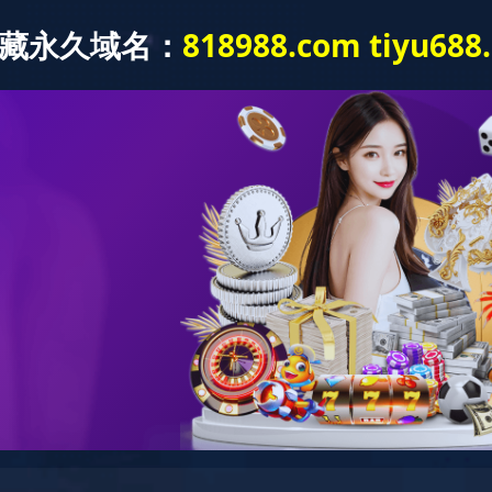
发创新
企业
联系电话
案定制服务商
产品中心
公司案例
新闻动态
开