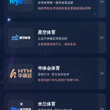
欧盟ce认证证书
环境管理体系认证证书