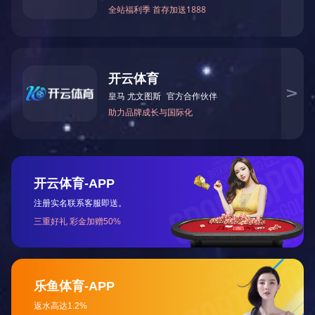
和创辐射安全许可证
新型专利证书
软件企业证书
微震生命探测仪软件证
书
400-
168-
6661